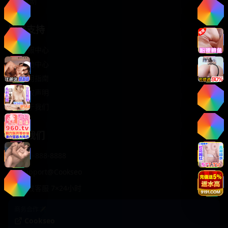
轻松喜剧
服务支持
客服中心
帮助中心
使用指南
版权声明
关于我们
联系我们
400-888-8888
support@Cookseo
在线客服 7×24小时
商务合作✈️
Cookseo